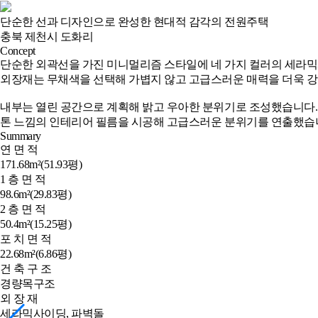
단순한 선과 디자인으로 완성한 현대적 감각의 전원주택
충북 제천시 도화리
Concept
단순한 외곽선을 가진 미니멀리즘 스타일에 네 가지 컬러의 세라믹
외장재는 무채색을 선택해 가볍지 않고 고급스러운 매력을 더욱 강
내부는 열린 공간으로 계획해 밝고 우아한 분위기로 조성했습니다.
톤 느낌의 인테리어 필름을 시공해 고급스러운 분위기를 연출했습니
Summary
연 면 적
171.68m²(51.93평)
1 층 면 적
98.6m²(29.83평)
2 층 면 적
50.4m²(15.25평)
포 치 면 적
22.68m²(6.86평)
건 축 구 조
경량목구조
외 장 재
세라믹사이딩, 파벽돌