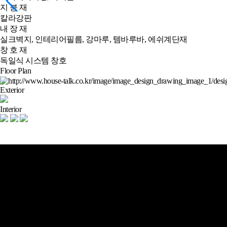
지 붕 재
칼라강판
내 장 재
실크벽지, 인테리어필름, 강마루, 템바루바, 에쉬계단재
창 호 재
독일식 시스템 창호
Floor Plan
Exterior
Interior