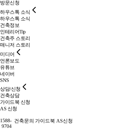
방문신청
하우스톡 소식
하우스톡 소식
건축정보
인테리어Tip
건축주 스토리
매니저 스토리
미디어
언론보도
유튜브
네이버
SNS
상담/신청
건축상담
가이드북 신청
AS 신청
1588-
건축문의
가이드북
AS신청
9704