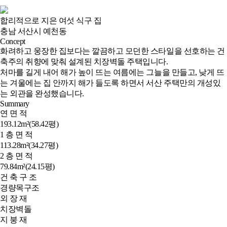
합리적으로 지은 여섯 식구 집
충남 서산시 예천동
Concept
화려하고 웅장한 집보다는 깔끔하고 모던한 스타일을 선호하는 건
축주의 취향에 맞춰 설계된 치장벽돌 주택입니다.

처마를 길게 내어 해가 높이 뜨는 여름에는 그늘을 만들고, 낮게 뜨
는 겨울에는 집 안까지 해가 들도록 하면서 서산 주택만의 개성있
는 외관을 완성했습니다. 
Summary
연 면 적
193.12m²(58.42평)
1 층 면 적
113.28m²(34.27평)
2 층 면 적
79.84m²(24.15평)
건 축 구 조
경량목구조
외 장 재
치장벽돌
지 붕 재