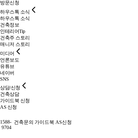
방문신청
하우스톡 소식
하우스톡 소식
건축정보
인테리어Tip
건축주 스토리
매니저 스토리
미디어
언론보도
유튜브
네이버
SNS
상담/신청
건축상담
가이드북 신청
AS 신청
1588-
건축문의
가이드북
AS신청
9704