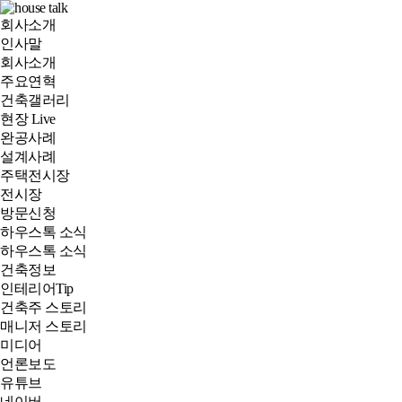
회사소개
인사말
회사소개
주요연혁
건축갤러리
현장 Live
완공사례
설계사례
주택전시장
전시장
방문신청
하우스톡 소식
하우스톡 소식
건축정보
인테리어Tip
건축주 스토리
매니저 스토리
미디어
언론보도
유튜브
네이버