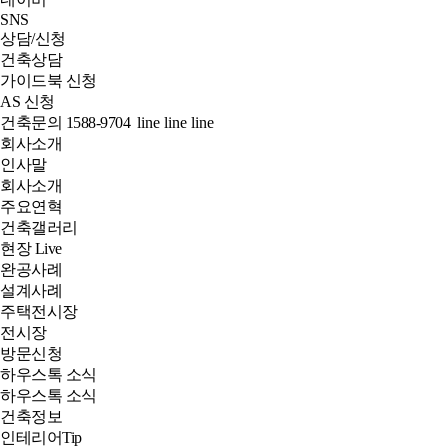
SNS
상담/신청
건축상담
가이드북 신청
AS 신청
건축문의
1588-9704
line
line
line
회사소개
인사말
회사소개
주요연혁
건축갤러리
현장 Live
완공사례
설계사례
주택전시장
전시장
방문신청
하우스톡 소식
하우스톡 소식
건축정보
인테리어Tip