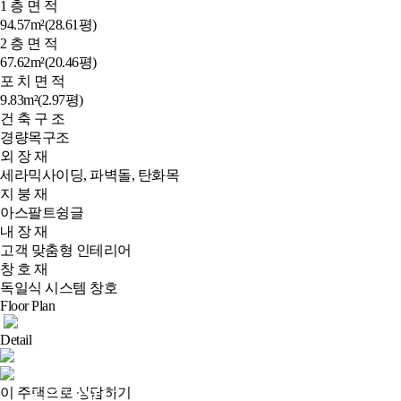
1 층 면 적
94.57m²(28.61평)
2 층 면 적
67.62m²(20.46평)
포 치 면 적
9.83m²(2.97평)
건 축 구 조
경량목구조
외 장 재
세라믹사이딩, 파벽돌, 탄화목
지 붕 재
아스팔트슁글
내 장 재
고객 맞춤형 인테리어
창 호 재
독일식 시스템 창호
Floor Plan
Detail
HT-1811-52M
이 주택으로 상담하기