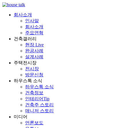
회사소개
인사말
회사소개
주요연혁
건축갤러리
현장 Live
완공사례
설계사례
주택전시장
전시장
방문신청
하우스톡 소식
하우스톡 소식
건축정보
인테리어Tip
건축주 스토리
매니저 스토리
미디어
언론보도