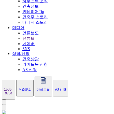
하우스톡 소식
건축정보
인테리어Tip
건축주 스토리
매니저 스토리
미디어
언론보도
유튜브
네이버
SNS
상담/신청
건축상담
가이드북 신청
AS 신청
1588-
건축문의
가이드북
AS신청
9704