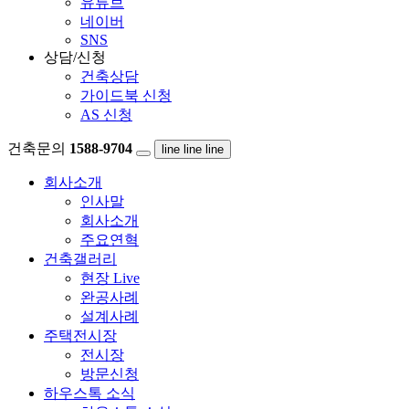
유튜브
네이버
SNS
상담/신청
건축상담
가이드북 신청
AS 신청
건축문의
1588-9704
line
line
line
회사소개
인사말
회사소개
주요연혁
건축갤러리
현장 Live
완공사례
설계사례
주택전시장
전시장
방문신청
하우스톡 소식