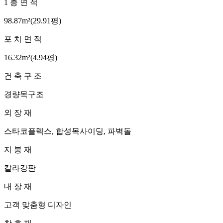
1 층 면 적
98.87m²(29.91평)
포 치 면 적
16.32m²(4.94평)
건 축 구 조
경량목구조
외 장 재
스타코플렉스, 합성목사이딩, 파벽돌
지 붕 재
칼라강판
내 장 재
고객 맞춤형 디자인