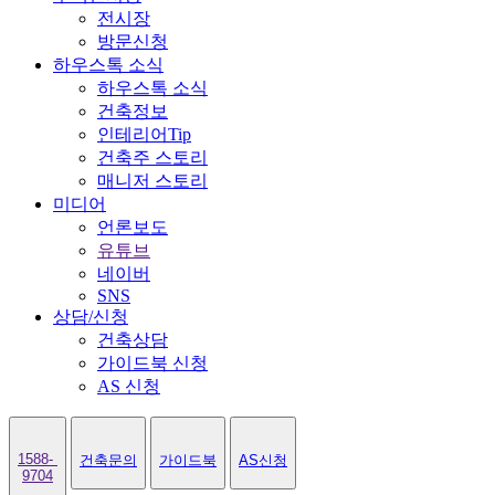
전시장
방문신청
하우스톡 소식
하우스톡 소식
건축정보
인테리어Tip
건축주 스토리
매니저 스토리
미디어
언론보도
유튜브
네이버
SNS
상담/신청
건축상담
가이드북 신청
AS 신청
1588-
건축문의
가이드북
AS신청
9704