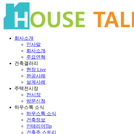
회사소개
인사말
회사소개
주요연혁
건축갤러리
현장 Live
완공사례
설계사례
주택전시장
전시장
방문신청
하우스톡 소식
하우스톡 소식
건축정보
인테리어Tip
건축주 스토리