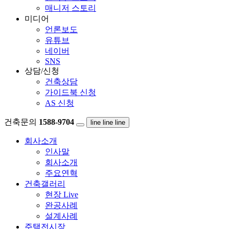
매니저 스토리
미디어
언론보도
유튜브
네이버
SNS
상담/신청
건축상담
가이드북 신청
AS 신청
건축문의
1588-9704
line
line
line
회사소개
인사말
회사소개
주요연혁
건축갤러리
현장 Live
완공사례
설계사례
주택전시장