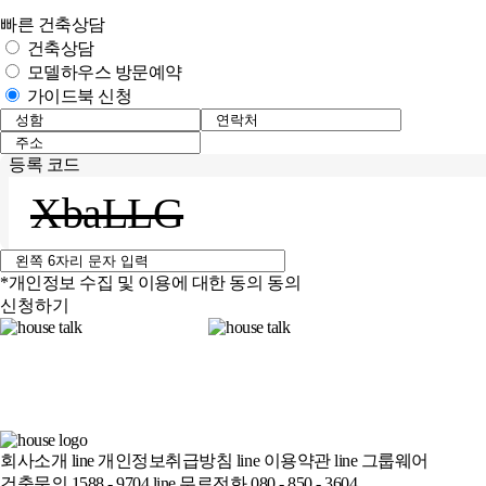
빠른 건축상담
건축상담
모델하우스 방문예약
가이드북 신청
등록 코드
XbaLLG
*개인정보 수집 및 이용에 대한 동의
동의
신청하기
회사소개
line
개인정보취급방침
line
이용약관
line
그룹웨어
건축문의 1588 - 9704
line
무료전화 080 - 850 - 3604