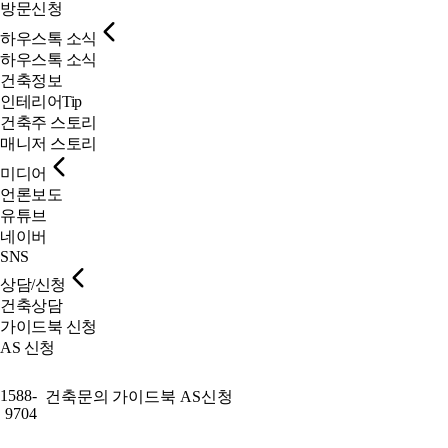
방문신청
하우스톡 소식
하우스톡 소식
건축정보
인테리어Tip
건축주 스토리
매니저 스토리
미디어
언론보도
유튜브
네이버
SNS
상담/신청
건축상담
가이드북 신청
AS 신청
1588-
건축문의
가이드북
AS신청
9704