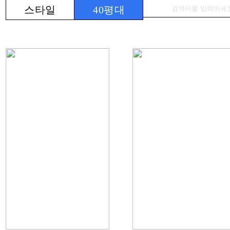
혁
례
스타일
40평대
토리
SNS
매니
저 스
토리