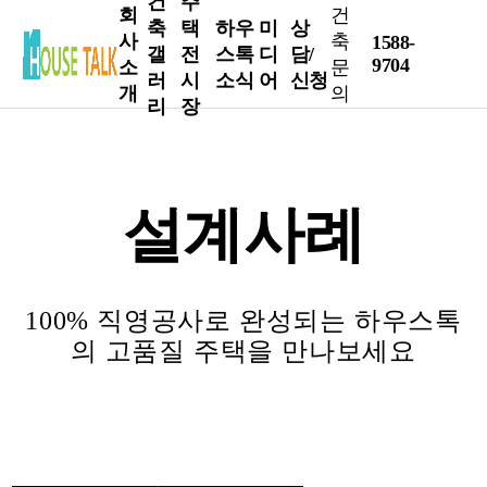
건
주
회
건
축
택
하우
미
상
사
축
1588-
갤
전
스톡
디
담/
9704
소
문
러
시
소식
어
신청
개
의
리
장
인
현
전
하우
언
건축
사
장
시
스톡
론
상담
설계사례
말
Live
장
소식
보
가이
도
회
완
방
건축
드북
사
공
문
정보
유
신청
100% 직영공사로 완성되는 하우스톡
소
사
신
튜
인테
AS
의 고품질 주택을 만나보세요
개
례
청
브
리어
신청
주
설
Tip
네
요
계
이
건축
연
사
버
주 스