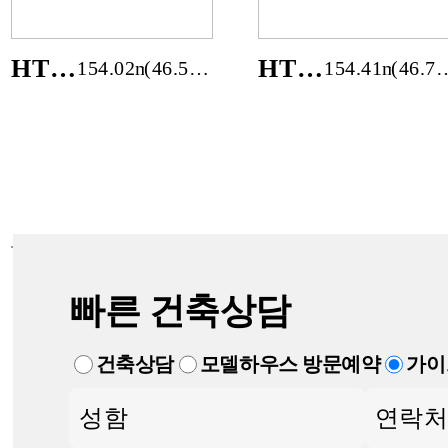
HT-
HT-
154.02m²
(46.59
154.41m²
(46.71
2002-
2001-
평)
평)
46M
46M
빠른 건축상담
건축상담
모델하우스 방문예약
가이