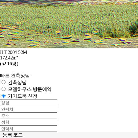
HT-2004-52M
172.42m²
(52.16평)
빠른 건축상담
건축상담
모델하우스 방문예약
가이드북 신청
등록 코드