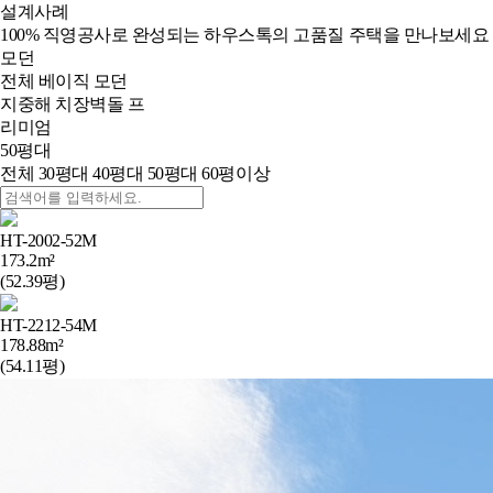
설계사례
100% 직영공사로 완성되는 하우스톡의 고품질 주택을 만나보세요
모던
전체
베이직
모던
지중해
치장벽돌
프
리미엄
50평대
전체
30평대
40평대
50평대
60평이상
HT-2002-52M
173.2m²
(52.39평)
HT-2212-54M
178.88m²
(54.11평)