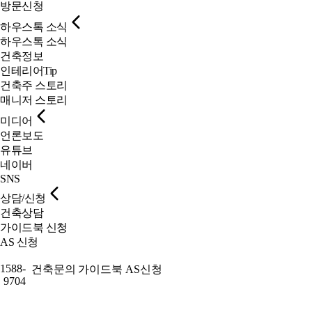
방문신청
하우스톡 소식
하우스톡 소식
건축정보
인테리어Tip
건축주 스토리
매니저 스토리
미디어
언론보도
유튜브
네이버
SNS
상담/신청
건축상담
가이드북 신청
AS 신청
1588-
건축문의
가이드북
AS신청
9704