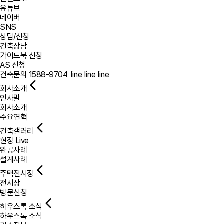
유튜브
네이버
SNS
상담/신청
건축상담
가이드북 신청
AS 신청
건축문의
1588-9704
line
line
line
회사소개
인사말
회사소개
주요연혁
건축갤러리
현장 Live
완공사례
설계사례
주택전시장
전시장
방문신청
하우스톡 소식
하우스톡 소식