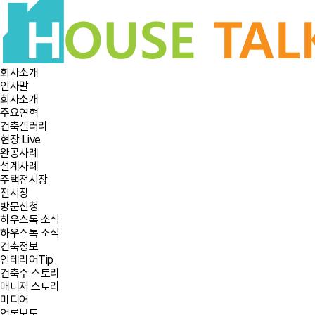
회사소개
인사말
회사소개
주요연혁
건축갤러리
현장 Live
완공사례
설계사례
주택전시장
전시장
방문신청
하우스톡 소식
하우스톡 소식
건축정보
인테리어Tip
건축주 스토리
매니저 스토리
미디어
언론보도