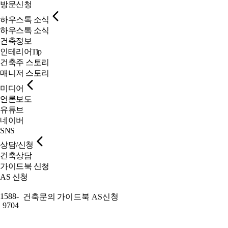
방문신청
하우스톡 소식
하우스톡 소식
건축정보
인테리어Tip
건축주 스토리
매니저 스토리
미디어
언론보도
유튜브
네이버
SNS
상담/신청
건축상담
가이드북 신청
AS 신청
1588-
건축문의
가이드북
AS신청
9704