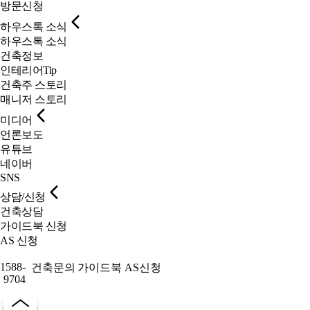
방문신청
하우스톡 소식
하우스톡 소식
건축정보
인테리어Tip
건축주 스토리
매니저 스토리
미디어
언론보도
유튜브
네이버
SNS
상담/신청
건축상담
가이드북 신청
AS 신청
1588-
건축문의
가이드북
AS신청
9704