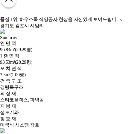
품질 1위, 하우스톡 직영공사 현장을 자신있게 보여드립니다.
경기도 김포시 시암리
Summary
연 면 적
96.83m²(29.29평)
1 층 면 적
93.53m²(28.29평)
포 치 면 적
3.3m²(1.00평)
건 축 구 조
경량목구조
외 장 재
스타코플렉스, 파벽돌
지 붕 재
점토기와
창 호 재
미국식 시스템 창호