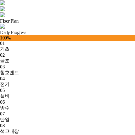
Floor Plan
Daily Progress
100
%
01
기초
02
골조
03
창호벤트
04
전기
05
설비
06
방수
07
단열
08
석고내장