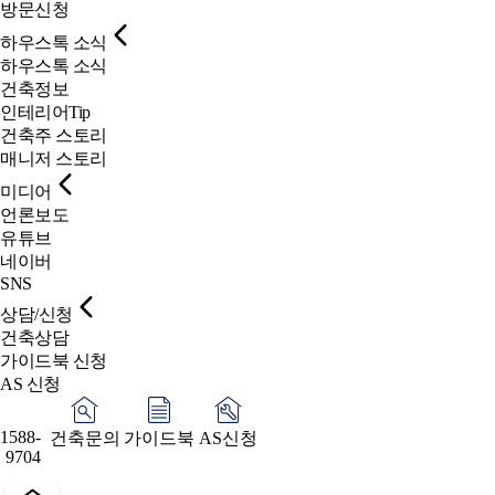
방문신청
하우스톡 소식
하우스톡 소식
건축정보
인테리어Tip
건축주 스토리
매니저 스토리
미디어
언론보도
유튜브
네이버
SNS
상담/신청
건축상담
가이드북 신청
AS 신청
1588-
건축문의
가이드북
AS신청
9704