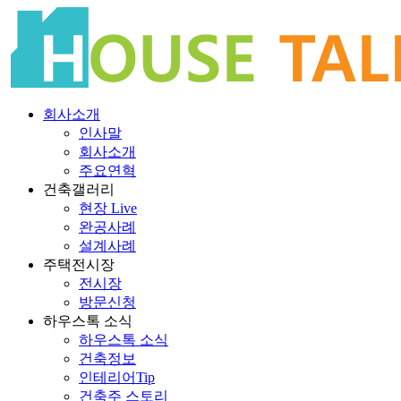
회사소개
인사말
회사소개
주요연혁
건축갤러리
현장 Live
완공사례
설계사례
주택전시장
전시장
방문신청
하우스톡 소식
하우스톡 소식
건축정보
인테리어Tip
건축주 스토리