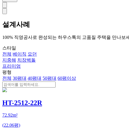
설계사례
100% 직영공사로 완성되는 하우스톡의 고품질 주택을 만나보
스타일
전체
베이직
모던
지중해
치장벽돌
프리미엄
평형
전체
30평대
40평대
50평대
60평이상
HT-2512-22R
72.92m²
(22.06평)