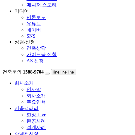
매니저 스토리
미디어
언론보도
유튜브
네이버
SNS
상담/신청
건축상담
가이드북 신청
AS 신청
건축문의
1588-9704
line
line
line
회사소개
인사말
회사소개
주요연혁
건축갤러리
현장 Live
완공사례
설계사례
주택전시장