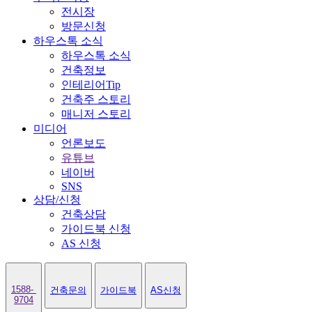
전시장
방문신청
하우스톡 소식
하우스톡 소식
건축정보
인테리어Tip
건축주 스토리
매니저 스토리
미디어
언론보도
유튜브
네이버
SNS
상담/신청
건축상담
가이드북 신청
AS 신청
1588-
건축문의
가이드북
AS신청
9704