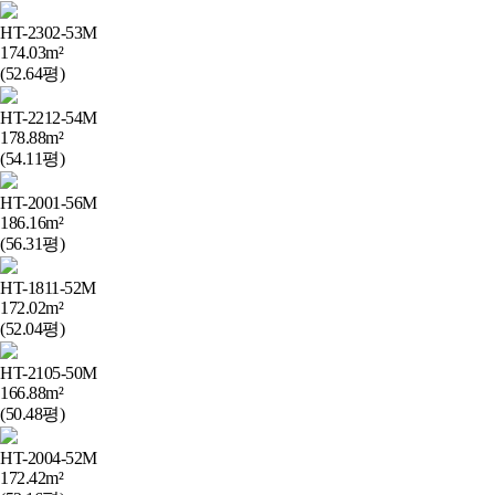
HT-2302-53M
174.03m²
(52.64평)
HT-2212-54M
178.88m²
(54.11평)
HT-2001-56M
186.16m²
(56.31평)
HT-1811-52M
172.02m²
(52.04평)
HT-2105-50M
166.88m²
(50.48평)
HT-2004-52M
172.42m²