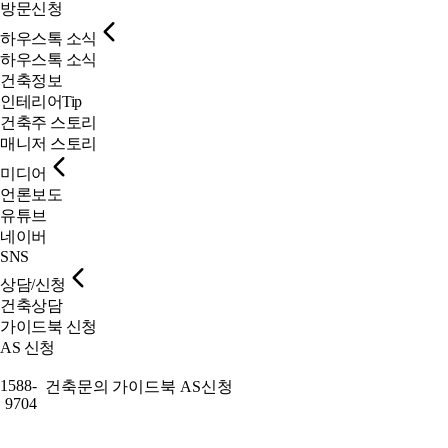
방문신청
하우스톡 소식
하우스톡 소식
건축정보
인테리어Tip
건축주 스토리
매니저 스토리
미디어
언론보도
유튜브
네이버
SNS
상담/신청
건축상담
가이드북 신청
AS 신청
1588-
건축문의
가이드북
AS신청
9704