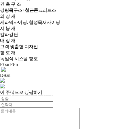
건 축 구 조
경량목구조+철근콘크리트조
외 장 재
세라믹사이딩, 합성목재사이딩
지 붕 재
칼라강판
내 장 재
고객 맞춤형 디자인
창 호 재
독일식 시스템 창호
Floor Plan
Detail
HT-2511-62C
이 주택으로 상담하기