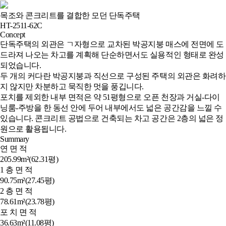
목조와 콘크리트를 결합한 모던 단독주택
HT-2511-62C
Concept
단독주택의 외관은 ㄱ자형으로 교차된 박공지붕 매스에 전면에 도
드라져 나오는 차고를 계획해 단순하면서도 실용적인 형태로 완성
되었습니다.

두 개의 커다란 박공지붕과 직선으로 구성된 주택의 외관은 화려하
지 않지만 차분하고 묵직한 멋을 풍깁니다.

포치를 제외한 내부 면적은 약 51평형으로 오픈 천장과 거실-다이
닝룸-주방을 한 동선 안에 두어 내부에서도 넓은 공간감을 느낄 수 
있습니다. 콘크리트 공법으로 건축되는 차고 공간은 2층의 넓은 정
원으로 활용됩니다.
Summary
연 면 적
205.99m²(62.31평)
1 층 면 적
90.75m²(27.45평)
2 층 면 적
78.61m²(23.78평)
포 치 면 적
36.63m²(11.08평)