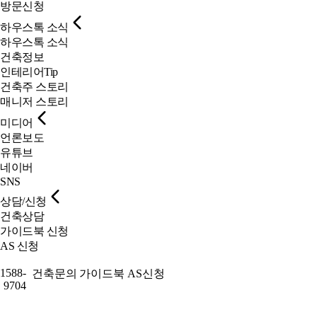
방문신청
하우스톡 소식
하우스톡 소식
건축정보
인테리어Tip
건축주 스토리
매니저 스토리
미디어
언론보도
유튜브
네이버
SNS
상담/신청
건축상담
가이드북 신청
AS 신청
1588-
건축문의
가이드북
AS신청
9704