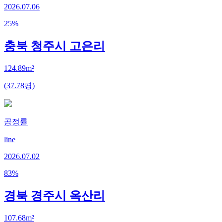
2026.07.06
25
%
충북 청주시 고은리
124.89m²
(37.78평)
공정률
line
2026.07.02
83
%
경북 경주시 옥산리
107.68m²