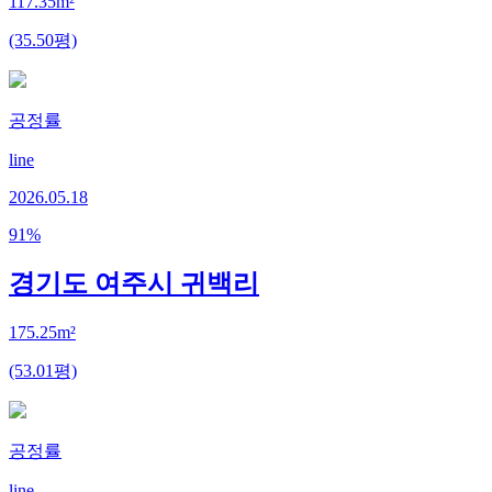
117.35m²
(35.50평)
공정률
line
2026.05.18
91
%
경기도 여주시 귀백리
175.25m²
(53.01평)
공정률
line