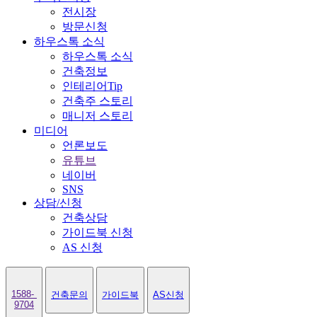
전시장
방문신청
하우스톡 소식
하우스톡 소식
건축정보
인테리어Tip
건축주 스토리
매니저 스토리
미디어
언론보도
유튜브
네이버
SNS
상담/신청
건축상담
가이드북 신청
AS 신청
1588-
건축문의
가이드북
AS신청
9704