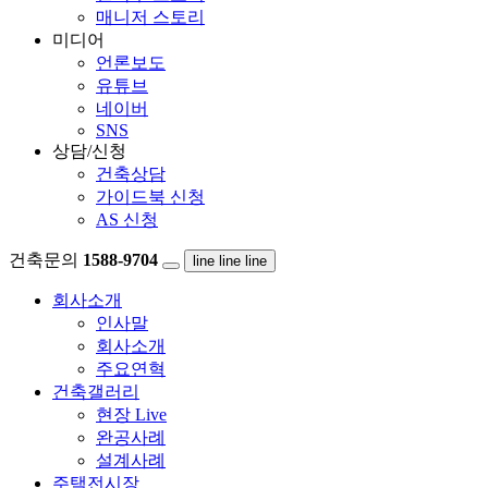
매니저 스토리
미디어
언론보도
유튜브
네이버
SNS
상담/신청
건축상담
가이드북 신청
AS 신청
건축문의
1588-9704
line
line
line
회사소개
인사말
회사소개
주요연혁
건축갤러리
현장 Live
완공사례
설계사례
주택전시장