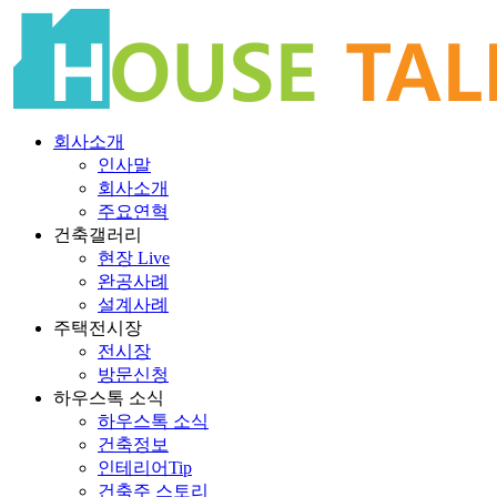
회사소개
인사말
회사소개
주요연혁
건축갤러리
현장 Live
완공사례
설계사례
주택전시장
전시장
방문신청
하우스톡 소식
하우스톡 소식
건축정보
인테리어Tip
건축주 스토리