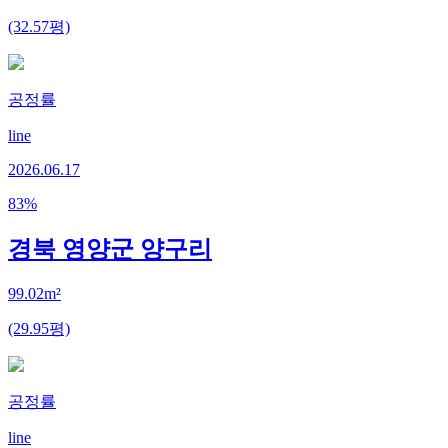
(32.57평)
공정률
line
2026.06.17
83
%
경북 영양군 양구리
99.02m²
(29.95평)
공정률
line