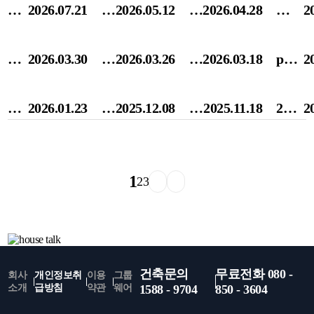
스토리
중
2026.07.21
목
2026.05.12
통
2026.04.28
목
2
목
조
기
조
구
주
층
주
건
2026.03.30
하
2026.03.26
단
2026.03.18
pvc
2
조
택
으
택
축
우
독
창
골
을
로
시
비
스
주
호
물
2026.01.23
목
2025.12.08
단
2025.11.18
2025
2
조
짓
집
공
를
톡
택
와
샐
조
독
년
공
는
을
필
절
하
주
알
틈
주
주
경
사
이
보
수
감
자
차
루
없
택
택
제
1
2
3
시
유
호
체
하
율
장
미
는
설
건
정
공
하
크
는
이
계
늄
목
비
축
책
법
는
리
다
업
획
창
조
공
계
방
과
레
스
섯
계
시
호
주
사
획
향
건축문의
무료전화 080 -
회사
개인정보취
이용
그룹
디
인
트-
가
최
고
어
택
소개
급방침
약관
웨어
1588 - 9704
850 - 3604
테
스
골
지
저
려
떤
방