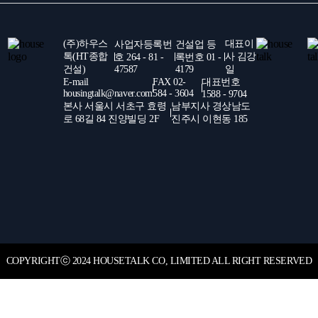
일
크
조
Tip
인
해
것
수
린
공
비
야
이
공
(주)하우스
대표이
사업자등록번
건설업 등
시
사
톡(HT종합
사 김강
결
호 264 - 81 -
록번호 01 -
할
더
사
건설)
47587
4179
일
스
편
사
좋
E-mail
FAX 02-
대표번호
시
housingtalk@naver.com
584 - 3604
1588 - 9704
템
항
을
본사 서울시 서초구 효령
남부지사 경상남도
공
로 68길 84 진양빌딩 2F
진주시 이현동 185
까?
노
하
우
COPYRIGHT
ⓒ
2024 HOUSETALK CO, LIMITED ALL RIGHT RESERVED