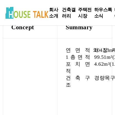
30평대 기획상품 Type-A
회사
건축갤
주택전
하우스톡
HT-2512-32R
소개
러리
시장
소식
Concept
Summary
인사말
현장
전시장
하우스톡
Live
소식
회사소
방문신
연 면 적
외 장 
104.13m
개
완공사
청
건축정보
1 층 면 적
99.51m²
례
포 치 면
4.62m²(
주요연
인테리어
적
혁
설계사
Tip
건 축 구
경량목
례
조
건축주 스
토리
매니저 스
토리