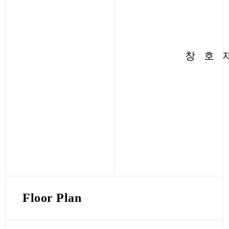
창 호 
Floor Plan