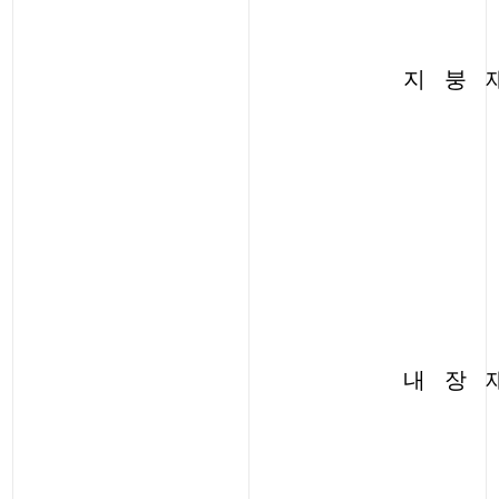
지 붕 
내 장 