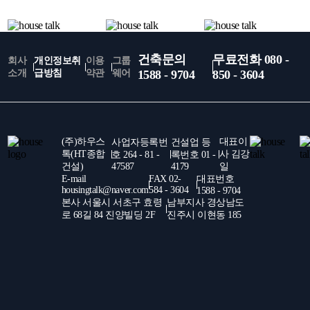
건축문의
무료전화 080 -
회사
개인정보취
이용
그룹
소개
급방침
약관
웨어
1588 - 9704
850 - 3604
(주)하우스
대표이
사업자등록번
건설업 등
톡(HT종합
사 김강
호 264 - 81 -
록번호 01 -
건설)
47587
4179
일
E-mail
FAX 02-
대표번호
housingtalk@naver.com
584 - 3604
1588 - 9704
본사 서울시 서초구 효령
남부지사 경상남도
로 68길 84 진양빌딩 2F
진주시 이현동 185