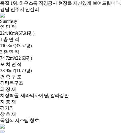
품질 1위, 하우스톡 직영공사 현장을 자신있게 보여드립니다.
경남 진주시 안전리
Summary
연 면 적
224.48m²(67.91평)
1 층 면 적
110.8m²(33.52평)
2 층 면 적
74.72m²(22.60평)
포 치 면 적
38.96m²(11.79평)
건 축 구 조
경량목구조
외 장 재
치장벽돌, 세라믹사이딩, 칼라강판
지 붕 재
평기와
창 호 재
독일식 시스템 창호