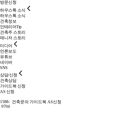
방문신청
하우스톡 소식
하우스톡 소식
건축정보
인테리어Tip
건축주 스토리
매니저 스토리
미디어
언론보도
유튜브
네이버
SNS
상담/신청
건축상담
가이드북 신청
AS 신청
1588-
건축문의
가이드북
AS신청
9704